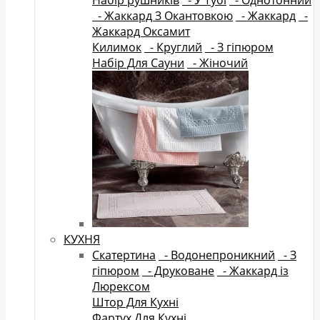
Набір рушників
- У Тубі
- Однотонний
- Жаккард З Окантовкою
- Жаккард
-
Жаккард Оксамит
Килимок
- Круглий
- З гіпюром
Набір Для Сауни
- Жіночий
КУХНЯ
Скатертина
- Водонепроникний
- З
гіпюром
- Друковане
- Жаккард із
Люрексом
Штор Для Кухні
Фартух Для Кухні