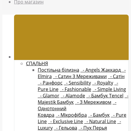
Про магазин
СПАЛЬНЯ
Постільна білизна
- Angels Жаккард
-
Elmira
- Сатин З Мереживами
- Сатін
- Ранфорс
- Sensibility
- Royalty
-
Pure Line
- Fashionable
- Simple Living
- Glamor
- Alamode
- Бамбук Tencel
-
Majestik Бамбук
- З Мереживом
-
Однотонний
Ковдра
- Мікрофібра
- Бамбук
- Pure
Line
- Exclusive Line
- Natural Line
-
Luxury
- Гельова
- Пух Перья