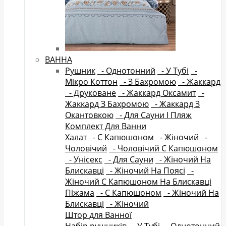
ВАННА
Рушник
- Однотонний
- У Тубі
-
Мікро Коттон
- З Бахромою
- Жаккард
- Друковане
- Жаккард Оксамит
-
Жаккард З Бахромою
- Жаккард З
Окантовкою
- Для Сауни І Пляж
Комплект Для Ванни
Халат
- C Капюшоном
- Жіночий
-
Чоловічий
- Чоловічий C Капюшоном
- Унісекс
- Для Сауни
- Жіночий На
Блискавці
- Жіночий На Поясі
-
Жіночий C Капюшоном На Блискавці
Піжама
- C Капюшоном
- Жіночий На
Блискавці
- Жіночий
Штор для Ванної