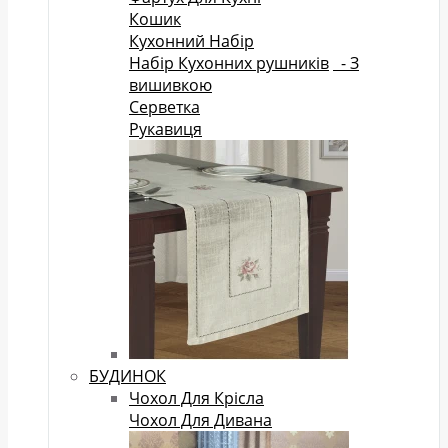
Кошик
Кухонний Набір
Набір Кухонних рушників
- З
вишивкою
Серветка
Рукавиця
БУДИНОК
Чохол Для Крісла
Чохол Для Дивана