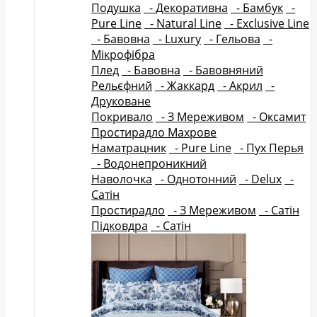
Подушка
- Декоративна
- Бамбук
-
Pure Line
- Natural Line
- Exclusive Line
- Бавовна
- Luxury
- Гельова
-
Мікрофібра
Плед
- Бавовна
- Бавовняний
Рельєфний
- Жаккард
- Акрил
-
Друковане
Покривало
- З Мереживом
- Оксамит
Простирадло Махрове
Наматрацник
- Pure Line
- Пух Перья
- Водонепроникний
Наволочка
- Однотонний
- Delux
-
Сатін
Простирадло
- З Мереживом
- Сатін
Підковдра
- Сатін